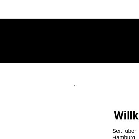
.
Will
Seit über
Hamburg u